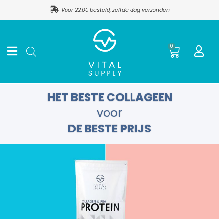
Ga
Voor 22:00 besteld, zelfde dag verzonden
naar
de
inhoud
Winkel
0
HET BESTE COLLAGEEN
voor
DE BESTE PRIJS