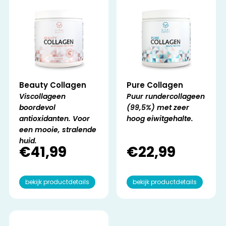
Beauty Collagen
Pure Collagen
Viscollageen
Puur rundercollageen
boordevol
(99,5%) met zeer
antioxidanten. Voor
hoog eiwitgehalte.
een mooie, stralende
huid.
€
41,99
€
22,99
bekijk productdetails
bekijk productdetails