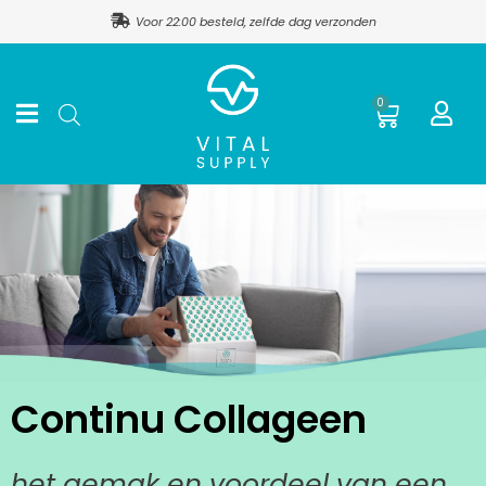
Ga
Voor 22:00 besteld, zelfde dag verzonden
naar
de
inhoud
Winkel
0
Continu Collageen
het gemak en voordeel van een