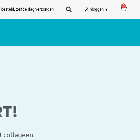
Wink
0
 besteld, zelfde dag verzonden
Inloggen
T!
t collageen.