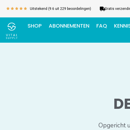
Ga
Uitstekend (9.6 uit 229 beoordelingen)
Gratis verzendi
Waardering
naar





5
de
van
inhoud
SHOP
ABONNEMENTEN
FAQ
KENNI
5
D
Opgericht u