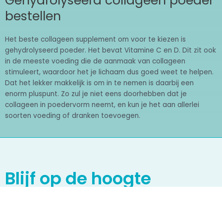
Gehydrolyseerd collageen poeder
bestellen
Het beste collageen supplement om voor te kiezen is
gehydrolyseerd poeder. Het bevat Vitamine C en D. Dit zit ook
in de meeste voeding die de aanmaak van collageen
stimuleert, waardoor het je lichaam dus goed weet te helpen.
Dat het lekker makkelijk is om in te nemen is daarbij een
enorm pluspunt. Zo zul je niet eens doorhebben dat je
collageen in poedervorm neemt, en kun je het aan allerlei
soorten voeding of dranken toevoegen.
Blijf op de hoogte
Wil je onze acties en gezondheidstips niet
missen? Meld je dan hieronder aan voor
onze nieuwsbrief.