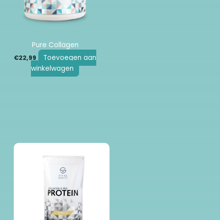
Pure Collagen
Toevoegen aan
€
22,99
winkelwagen
Dit
product
heeft
meerdere
variaties.
Deze
optie