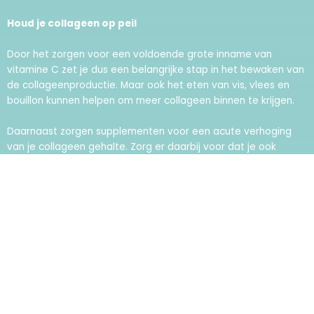
Houd je collageen op peil
Door het zorgen voor een voldoende grote inname van
vitamine C zet je dus een belangrijke stap in het bewaken van
de collageenproductie. Maar ook het eten van vis, vlees en
bouillon kunnen helpen om meer collageen binnen te krijgen.
Daarnaast zorgen supplementen voor een acute verhoging
van je collageen gehalte. Zorg er daarbij voor dat je ook
voldoende vitamine C binnenkrijgt, zodat je maximaal effect
hebt. Niche4health heeft er voor gekozen om vitamine C toe
te voegen aan de supplementen, zodat dit altijd het geval is
en je hier geen omkijken meer naar hebt.
Blijf op de hoogte