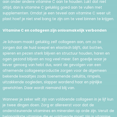
aan onder andere vitamine C aan te houden. Lukt dat niet
altijd, dan is vitamine C gelukkig goed aan te vullen met
supplementen. Omdat je een teveel aan vitamine C weer uit
plast hoef je niet snel bang te zijn om te veel binnen te krijgen.
Vitamine C en collageen zijn onlosmakelijk verbonden
Je lichaam maakt gelukkig zelf collageen aan, om zo te
zorgen dat de huid soepel en elastisch blijft, dat botten,
spieren en pezen sterk blijven en structuur houden, haren en
ogen gezond blijven en nog veel meer. Een goedje waar je
liever genoeg van hebt dus, want de gevolgen van een
afnemende collageenproductie zorgen voor de algemeen
bekende kwaaltjes zoals toenemende cellulitis, rimpels,
uitzakkende oogleden, slapper wordend haar en pijnlijke
gewrichten. Daar wordt niemand blij van.
Wanneer je zeker wilt zijn van voldoende collageen in je lijf kun
je twee dingen doen. Zorg er allereerst voor dat de
ondersteunende vitamines en mineralen op orde zijn. Veruit de
belangrijkste vitamine die er voldoende moet zijn is vitamine