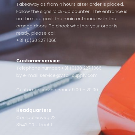
Takeaway as from 4 hours after order is placed.
Follow the signs ‘pick-up counter’. The entrance is
on the side past the main entrance with the
orange doors. To check whether your order is
ready, please call:
+31 (0)30 227 1066
Customer service
Telephone number: +31 (0)30 227 1066
by e-mail: service@vital-supply.com
Customer service hours: 9:00 – 20:00
Headquarters
Computerweg 22
3542 DR Utrecht