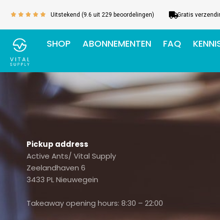
Ga
Uitstekend (9.6 uit 229 beoordelingen)
Gratis verzendi
Waardering
naar





5
de
van
inhoud
SHOP
ABONNEMENTEN
FAQ
KENNI
5
Pickup address
Active Ants/ Vital Supply
Zeelandhaven 6
3433 PL Nieuwegein
Takeaway opening hours: 8:30 – 22:00