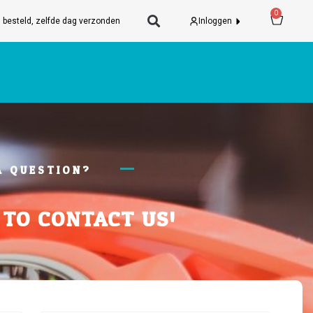
Wink
0
 besteld, zelfde dag verzonden
Inloggen
A QUESTION?
 TO CONTACT US!