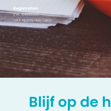
Registration
KvK: 64696103
VAT: NL855785172B01
Blijf op de