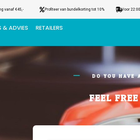
ng vanaf €45,-
Profiteer van bundelkorting tot 10%
Voor 22:00
S & ADVIES
RETAILERS
DO YOU HAVE 
FEEL FREE