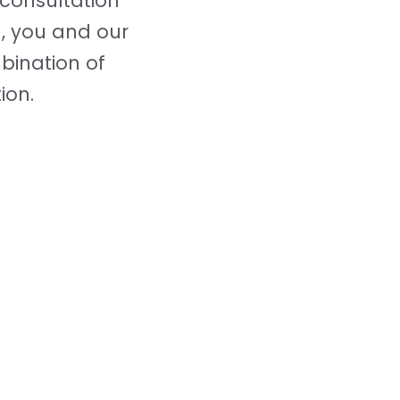
 consultation
n, you and our
mbination of
ion.