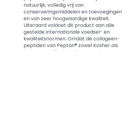
natuurlijk, volledig vrij van
conserveringsmiddelen en toevoegingen
en van zeer hoogwaardige kwaliteit.
Uiteraard voldoet dit product aan alle
gestelde internationale voedsel- en
kwaliteitsnormen. Omdat de collageen-
peptiden van Peptan® zowel Kosher als
Halal gecertificeerd zijn, is onze bewezen
en betrouwbare poeder voor iedereen
geschikt die het volgende wenst:
Sterke botten
Soepele spieren
Gezond kraakbeen
Flexibele gewrichten
Strakke en gehydrateerde huid
Zeker het gezond houden van de huid
draagt enorm bij aan de verjonging van
je gehele uitstraling. Je ziet en voelt al