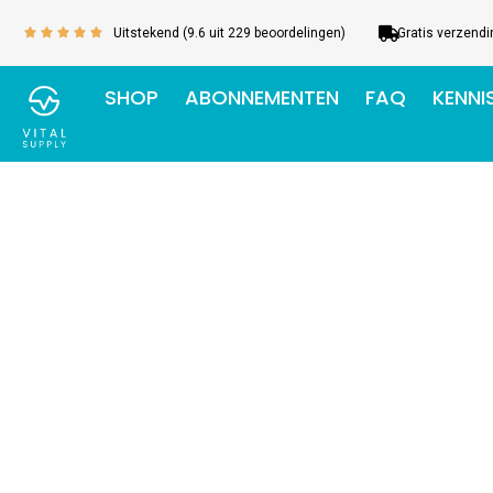
Ga
Uitstekend (9.6 uit 229 beoordelingen)
Gratis verzendi
Waardering
naar





5
de
van
inhoud
SHOP
ABONNEMENTEN
FAQ
KENNI
5