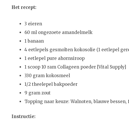
Het recept:
3 eieren
60 ml ongezoete amandelmelk
1 banaan
4 eetlepels gesmolten kokosolie (1 eetlepel ge
1 eetlepel pure ahornsiroop
1 scoop 10 ram Collageen poeder [Vital Supply]
330 gram kokosmeel
1/2 theelepel bakpoeder
9 gram zout
Topping naar keuze: Walnoten, blauwe bessen, 
Instructie: