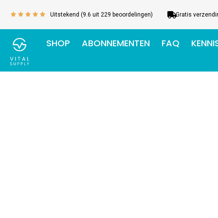
Ga
Uitstekend (9.6 uit 229 beoordelingen)
Gratis verzendi
Waardering
naar





5
de
van
inhoud
SHOP
ABONNEMENTEN
FAQ
KENNI
5